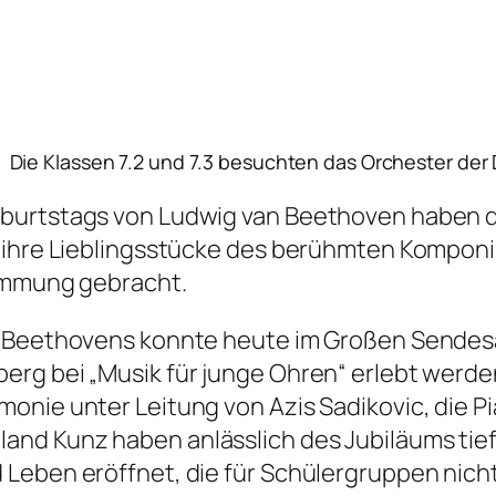
Die Klassen 7.2 und 7.3 besuchten das Orchester de
urtstags von Ludwig van Beethoven haben die 
r ihre Lieblingsstücke des berühmten Komponi
timmung gebracht.
k Beethovens konnte heute im Großen Sendes
erg bei „Musik für junge Ohren“ erlebt werde
onie unter Leitung von Azis Sadikovic, die Pi
and Kunz haben anlässlich des Jubiläums tie
 Leben eröffnet, die für Schülergruppen nich