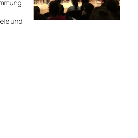
timmung
eele und