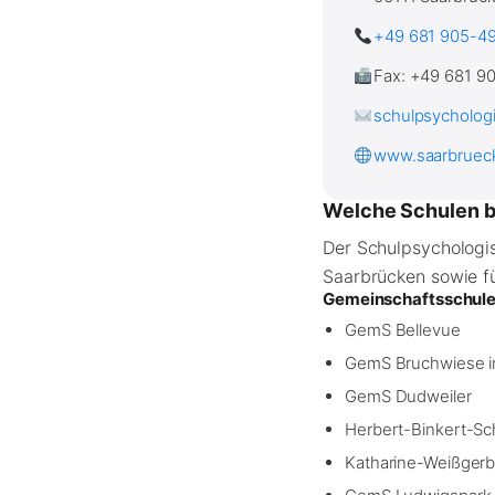
+49 681 905-4
Fax: +49 681 9
schulpsycholog
www.saarbrueck
Welche Schulen b
Der Schulpsychologis
Saarbrücken sowie f
Gemeinschaftsschul
GemS Bellevue
GemS Bruchwiese i
GemS Dudweiler
Herbert-Binkert-Sc
Katharine-Weißgerb