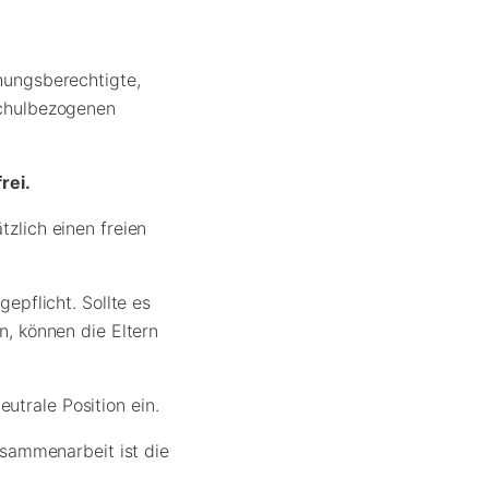
hungsberechtigte,
schulbezogenen
rei.
zlich einen freien
epflicht. Sollte es
n, können die Eltern
trale Position ein.
usammenarbeit ist die