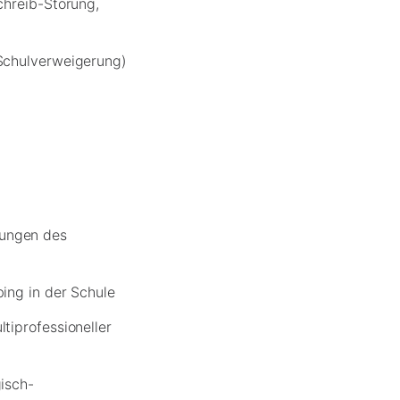
chreib-Störung,
Schulverweigerung)
dungen des
ing in der Schule
tiprofessioneller
isch-