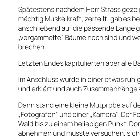
Spätestens nachdem Herr Strass gezeig
mächtig Muskelkraft, zerteilt, gab es
anschließend auf die passende Länge g
„vergammelte“ Bäume noch sind und we
brechen.
Letzten Endes kapitulierten aber alle Bä
Im Anschluss wurde in einer etwas ru
und erklärt und auch Zusammenhänge auf
Dann stand eine kleine Mutprobe auf 
„Fotografen“ und einer „Kamera“. Der 
Wald bis zu einem beliebigen Punkt. Do
abnehmen und musste versuchen, sich