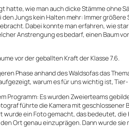
t hatte, wie man auch dicke Stämme ohne Säg
 bei den Jungs kein Halten mehr: Immer größ
ebracht. Dabei konnte man erfahren, wie sta
lcher Anstrengung es bedarf, einen Baum vo
ume vor der geballten Kraft der Klasse 7.6.
higeren Phase anhand des Waldsofas das The
gezeigt, warum es für uns wichtig ist, Tier-
dem Programm: Es wurden Zweierteams gebild
Fotograf führte die Kamera mit geschlossene
rt wurde ein Foto gemacht, das bedeutet, di
 den Ort genau einzuprägen. Dann wurde sie