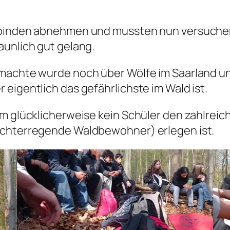
enbinden abnehmen und mussten nun versuchen
aunlich gut gelang.
 machte wurde noch über Wölfe im Saarland u
eigentlich das gefährlichste im Wald ist.
em glücklicherweise kein Schüler den zahlrei
rchterregende Waldbewohner) erlegen ist.