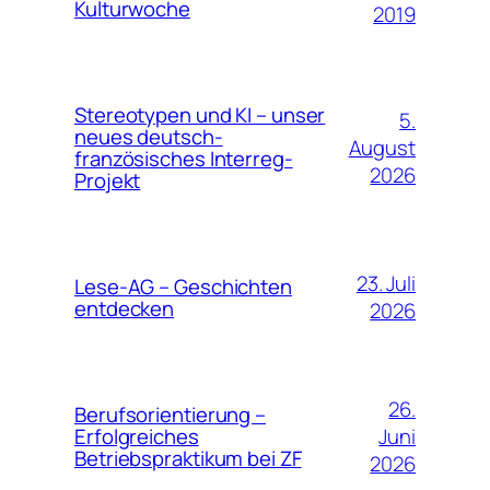
Kulturwoche
2019
Stereotypen und KI – unser
5.
neues deutsch-
August
französisches Interreg-
2026
Projekt
23. Juli
Lese-AG – Geschichten
entdecken
2026
26.
Berufsorientierung –
Juni
Erfolgreiches
Betriebspraktikum bei ZF
2026