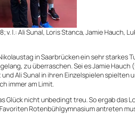
v. l.: Ali Sunal, Loris Stanca, Jamie Hauch, L
 Nikolaustag in Saarbrücken ein sehr starkes T
 gelang, zu überraschen. Sei es Jamie Hauch (
 und Ali Sunal in ihren Einzelspielen spielte
ch immer am Limit.
s Glück nicht unbedingt treu. So ergab das Los
avoriten Rotenbühlgymnasium antreten musst