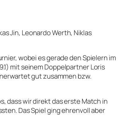
ukas Jin, Leonardo Werth, Niklas
urnier, wobei es gerade den Spielern im
9.1) mit seinem Doppelpartner Loris
n unerwartet gut zusammen bzw.
, dass wir direkt das erste Match in
en. Das Spiel ging ehrenvoll aber