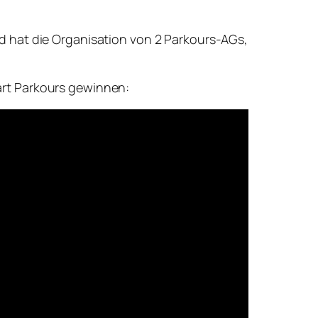
d hat die Organisation von 2 Parkours-AGs,
art Parkours gewinnen: